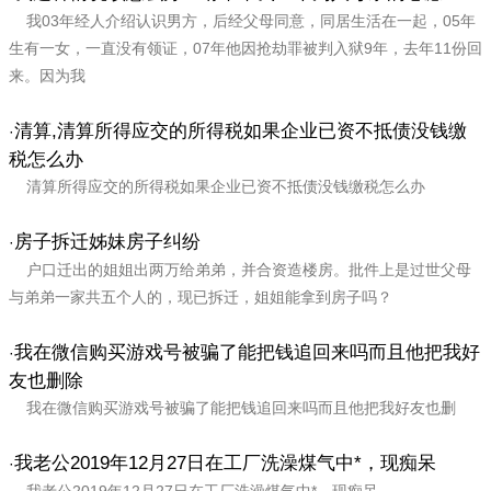
我03年经人介绍认识男方，后经父母同意，同居生活在一起，05年
生有一女，一直没有领证，07年他因抢劫罪被判入狱9年，去年11份回
来。因为我
清算,清算所得应交的所得税如果企业已资不抵债没钱缴
·
税怎么办
清算所得应交的所得税如果企业已资不抵债没钱缴税怎么办
房子拆迁姊妹房子纠纷
·
户口迁出的姐姐出两万给弟弟，并合资造楼房。批件上是过世父母
与弟弟一家共五个人的，现已拆迁，姐姐能拿到房子吗？
我在微信购买游戏号被骗了能把钱追回来吗而且他把我好
·
友也删除
我在微信购买游戏号被骗了能把钱追回来吗而且他把我好友也删
我老公2019年12月27日在工厂洗澡煤气中*，现痴呆
·
我老公2019年12月27日在工厂洗澡煤气中*，现痴呆